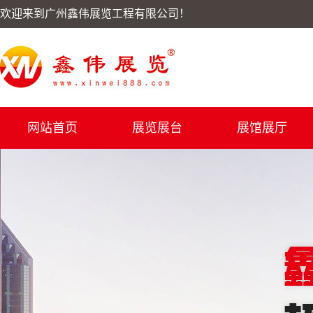
欢迎来到广州鑫伟展览工程有限公司！
网站首页
展览展台
展馆展厅
展台案例
展示柜效果图
加盟展食材展现场案例
ZENNER展厅
名酒展现场案例
铝门窗案例
男士服装博览会现场案
酒店用品展帮利效果图
快幕秀展台效果图案例