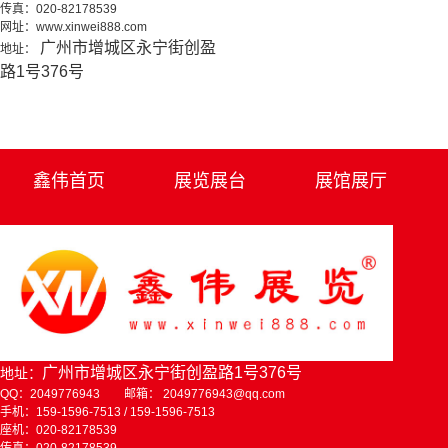
传真：020-82178539
网址：www.xinwei888.com
广州市增城区永宁街创盈
地址：
路1号376号
鑫伟首页
展览展台
展馆展厅
广州市增城区永宁街创盈路1号376号
地址：
QQ：2049776943 邮箱： 2049776943@qq.com
手机：159-1596-7513 / 159-1596-7513
座机：020-82178539