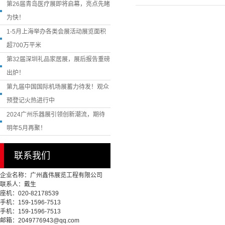
第26届青岛医疗展即将启幕，亮点先睹
为快！
1-5月上海举办各类会展活动展览面积
超700万平米
第32届深圳礼品家居展，展后报告重磅
出炉！
第九届中国国际机场展蓄力待发！观众
预登记火热进行中
2024广州乐器展引领创新潮流，期待
明年5月再聚！
联系我们
企业名称：广州鑫伟展览工程有限公司
联系人：戴生
座机：020-82178539
手机：159-1596-7513
手机：159-1596-7513
邮箱：2049776943@qq.com