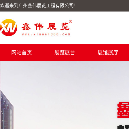
欢迎来到广州鑫伟展览工程有限公司！
网站首页
展览展台
展馆展厅
展台案例
展示柜效果图
加盟展食材展现场案例
ZENNER展厅
名酒展现场案例
铝门窗案例
男士服装博览会现场案
酒店用品展帮利效果图
快幕秀展台效果图案例