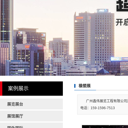
国外展台案例
建博会智能锁效果图现
欧式简约风格案例
中国风展会案例
广州国际建筑装饰博览
照明展
茶博会
乐器展
珠宝展
橡塑展
案例展示
口腔展
广州鑫伟展览工程有限公司
美博会
展览展台
电话：159-1596-7513
名酒展
展馆展厅
食品展