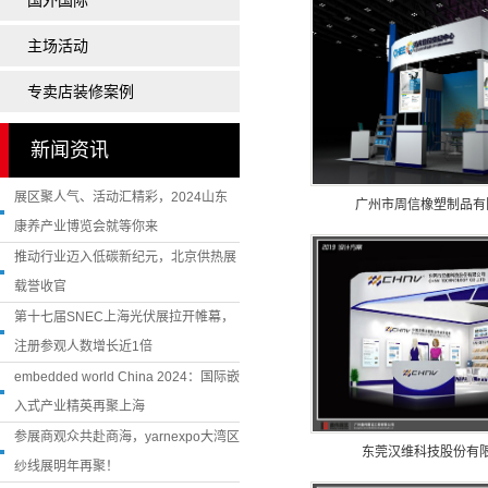
国外国际
陶瓷展
主场活动
玩具展
药交会
专卖店装修案例
医疗展
新闻资讯
孕婴童展
展区聚人气、活动汇精彩，2024山东
卫浴展
广州市周信橡塑制品有
康养产业博览会就等你来
橡塑展
推动行业迈入低碳新纪元，北京供热展
载誉收官
第十七届SNEC上海光伏展拉开帷幕，
注册参观人数增长近1倍
embedded world China 2024：国际嵌
入式产业精英再聚上海
参展商观众共赴商海，yarnexpo大湾区
东莞汉维科技股份有限
纱线展明年再聚！