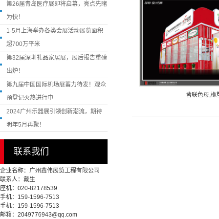
第26届青岛医疗展即将启幕，亮点先睹
为快！
1-5月上海举办各类会展活动展览面积
超700万平米
第32届深圳礼品家居展，展后报告重磅
出炉！
第九届中国国际机场展蓄力待发！观众
皆联色母,橡
预登记火热进行中
2024广州乐器展引领创新潮流，期待
明年5月再聚！
联系我们
企业名称：广州鑫伟展览工程有限公司
联系人：戴生
座机：020-82178539
手机：159-1596-7513
手机：159-1596-7513
邮箱：2049776943@qq.com