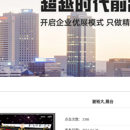
谢裕大,展台
点击次数：
3398