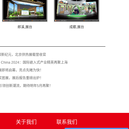
郎溪,展台
成都,展台
碳新纪元，北京供热展载誉收官
orld China 2024：国际嵌入式产业精英再聚上海
疗展即将启幕，亮点先睹为快！
品家居展，展后报告重磅出炉！
展引领创新潮流，期待明年5月再聚！
关于我们
联系我们