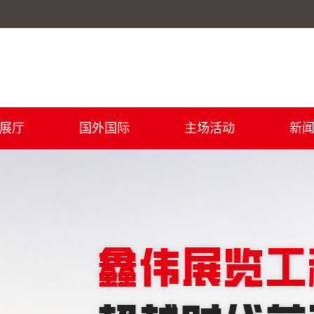
展厅
国外国际
主场活动
新
效果图
公
ER展厅
行
技