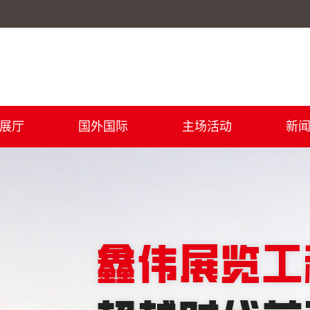
展厅
国外国际
主场活动
新
效果图
公
ER展厅
行
技