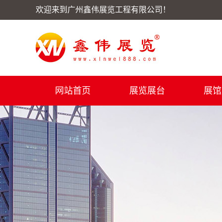
欢迎来到广州鑫伟展览工程有限公司！
网站首页
展览展台
展馆
展台案例
展示柜
加盟展食材展现场案例
ZENN
名酒展现场案例
铝门窗案例
男士服装博览会现场案
酒店用品展帮利效果图
快幕秀展台效果图案例