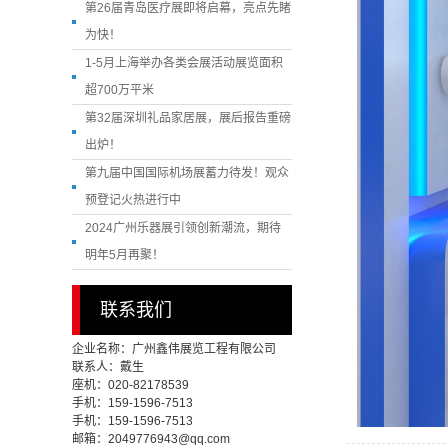
第26届青岛医疗展即将启幕，亮点先睹
为快！
1-5月上海举办各类会展活动展览面积
超700万平米
第32届深圳礼品家居展，展后报告重磅
出炉！
第九届中国国际机场展蓄力待发！观众
预登记火热进行中
2024广州乐器展引领创新潮流，期待
明年5月再聚！
联系我们
企业名称：广州鑫伟展览工程有限公司
联系人：戴生
座机：020-82178539
手机：159-1596-7513
手机：159-1596-7513
邮箱：2049776943@qq.com