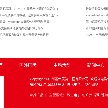
动汇精彩，2024山东康养产业博览会就等你来
推动行业迈入低
C上海光伏展拉开帷幕，注册参观人数增长近1倍
embedded w
海，yarnexpo大湾区纱线展明年再聚！
第26届青岛医
各类会展活动展览面积超700万平米
第32届深圳礼
机场展蓄力待发！观众预登记火热进行中
2024广州乐器
厅
国外国际
主场活动
新闻中心
Copyright ©广州鑫伟展览工程有限公司, 欢迎来电咨
粤ICP备17106368号-2
技术支持：
华企网络
热推产品
| 主营区域：
珠三角
广东
广州
深圳
珠海