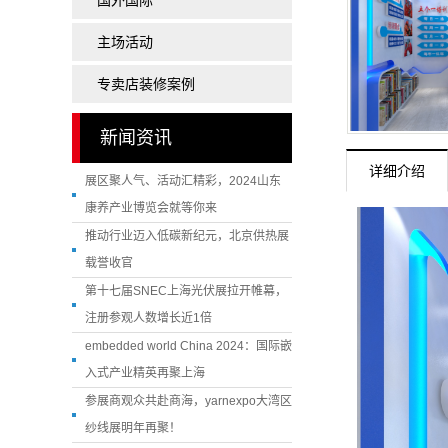
国外国际
陶瓷展
主场活动
玩具展
药交会
专卖店装修案例
医疗展
新闻资讯
孕婴童展
详细介绍
展区聚人气、活动汇精彩，2024山东
卫浴展
康养产业博览会就等你来
橡塑展
推动行业迈入低碳新纪元，北京供热展
载誉收官
第十七届SNEC上海光伏展拉开帷幕，
注册参观人数增长近1倍
embedded world China 2024：国际嵌
入式产业精英再聚上海
参展商观众共赴商海，yarnexpo大湾区
纱线展明年再聚！