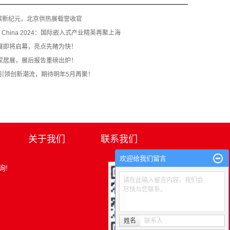
碳新纪元，北京供热展载誉收官
orld China 2024：国际嵌入式产业精英再聚上海
疗展即将启幕，亮点先睹为快！
品家居展，展后报告重磅出炉！
展引领创新潮流，期待明年5月再聚！
关于我们
联系我们
欢迎给我们留言
询!
请在此输入留言内容，我们会
尽快与您联系。
姓名
联系人