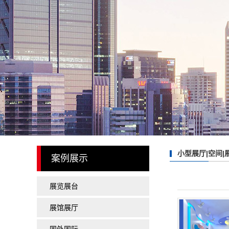
国外展台案例
建博会智能锁效果图现
欧式简约风格案例
中国风展会案例
广州国际建筑装饰博览
照明展
茶博会
乐器展
珠宝展
小型展厅|空间|
案例展示
口腔展
美博会
展览展台
名酒展
展馆展厅
食品展