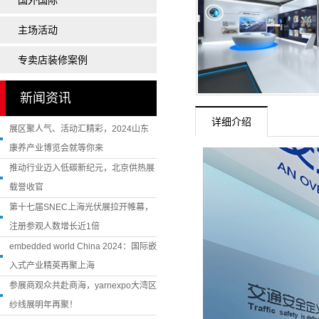
国外国际
陶瓷展
主场活动
玩具展
药交会
专卖店装修案例
医疗展
新闻资讯
孕婴童展
详细介绍
展区聚人气、活动汇精彩，2024山东
卫浴展
康养产业博览会就等你来
橡塑展
推动行业迈入低碳新纪元，北京供热展
载誉收官
第十七届SNEC上海光伏展拉开帷幕，
注册参观人数增长近1倍
embedded world China 2024：国际嵌
入式产业精英再聚上海
参展商观众共赴商海，yarnexpo大湾区
纱线展明年再聚！