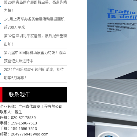
第26届青岛医疗展即将启幕，亮点先睹
为快！
1-5月上海举办各类会展活动展览面积
超700万平米
第32届深圳礼品家居展，展后报告重磅
出炉！
第九届中国国际机场展蓄力待发！观众
预登记火热进行中
2024广州乐器展引领创新潮流，期待
明年5月再聚！
联系我们
企业名称：广州鑫伟展览工程有限公司
联系人：戴生
座机：020-82178539
手机：159-1596-7513
手机：159-1596-7513
邮箱：2049776943@qq.com