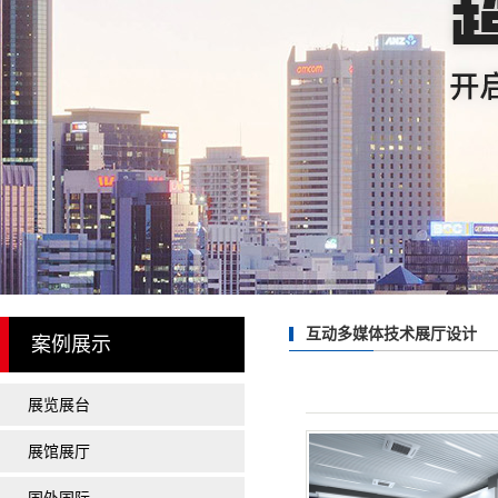
国外展台案例
建博会智能锁效果图现
欧式简约风格案例
中国风展会案例
广州国际建筑装饰博览
照明展
茶博会
乐器展
珠宝展
互动多媒体技术展厅设计
案例展示
口腔展
美博会
展览展台
名酒展
展馆展厅
食品展