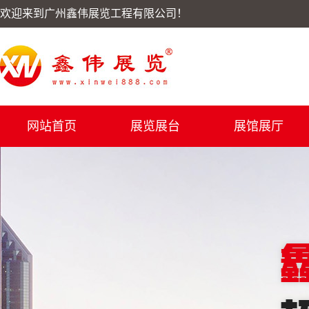
欢迎来到广州鑫伟展览工程有限公司！
网站首页
展览展台
展馆展厅
展台案例
展示柜效果图
加盟展食材展现场案例
ZENNER展厅
名酒展现场案例
铝门窗案例
男士服装博览会现场案
酒店用品展帮利效果图
快幕秀展台效果图案例